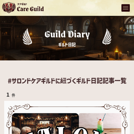
Guild Diary
ギルド日記
#サロンドケアギルドに紐づくギルド日記記事一覧
1
件