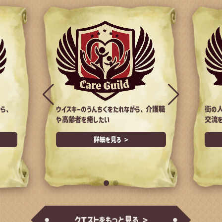
ら、
ウイスキーのうんちくをたれながら、介護職
街の
や高齢者を癒したい
交流
詳細を見る >
クエストをもっと見る >