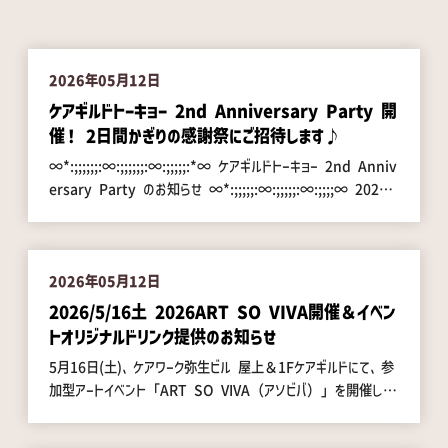
2026年05月12日
ケアギルドトーキョー 2nd Anniversary Party 開
催！ 2日間かぎりの感謝祭にご招待します♪
∞*:;;;;;;:∞:;;;;;;:∞:;;;;;:*∞ ケアギルドトーキョー 2nd Anniv
ersary Party のお知らせ ∞*:;;;;;:∞:;;;;;:∞:;;;;∞ 2024
年のオープンから、気がつけばもう2年。 ケアギルドトーキョーは、根
津のまちと、ここに集ってくださった一人ひとりのおかげで、今日ま
で歩んでくることができました。 「ありがとう」の気持ちをぎゅっ
と詰め込んで、2周年のアニバーサリーパーティーを2日間開催しま
2026年05月12日
す！ｲｴ━━٩(*´ᗜ`)ㅅ(ˊᗜˋ*)و━━ｲ 2周年パーティーのここが
2026/5/16土 2026ART SO VIVA開催＆イベン
楽しい！飲み放題で、とことん乾杯！ いつものお気に入りから、
トオリジナルドリンク提供のお知らせ
ちょっと気になるあの一杯まで、ゆっくり楽しめます。 入場特典つ
5月16日(土)、ケアワーク弥生ビル 屋上＆1Fケアギルドにて、参
きのスペシャルメニュー ウイスキー、クラフトビール、お惣菜など、パ
加型アートイベント「ART SO VIVA（アソビバ）」を開催しま
ーティーだからこその特別メニューをご用意します。 豪華賞品が当た
す。 「うまく描かなくていい。いっしょに描こう。」をテーマに、子
るドキドキ企画 何が当たるかは当日のお楽しみ。最後までワクワ
どもから大人、ご利用者さままで、世代や立場を超えて一緒に1枚
クが止まらない夜になりそうです。 今年はなんと【2日間連続開