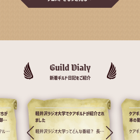
Guild Dialy
新着ギルド日記をご紹介
まちが
軽井沢ラジオ大学でケアギルドが紹介され
ケアギ
御礼と
ました
本の
マルシ
軽井沢ラジオ大学ってどんな番組？ 長野
ケアギ
デーに
県軽井沢町にあるコミュニティFM「FM
に、ぜ