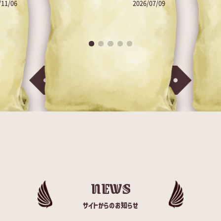
/11/06
2026/07/09
軽井沢（軽井沢エ…
ます
ギルド日記をもっと見る >
NEWS
サイトからのお知らせ