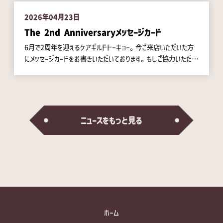
の大きな絵を描くライブペイント企画です。 当日は、コルクやスポ
催】！ 「金曜は仕事仲間と」「土曜は家族や友だちと」な
ンジ、ハケ、ローラーなど、さまざまな道具を使いながら、自由に表
2026年04月23日
ど、日替わりで違うメンバーと楽しむのも大歓迎です。 開催概要
現できる時間をご用意しています。 アートが好きな方、人と関わる
日時： 2025年6月5日（金） & 6日（土） 18:00 - 21:3
The 2nd Anniversaryメッセージカード
ことが好きな方、地域のあたたかい場づくりに関心のある方は、ぜ
0 場所： ケアギルドトーキョー @根津（TEL 03-3830-099
6月で2周年を迎えるケアギルドトーキョー。今ご来店いただいた方
ひお気軽にご参加ください。 当日はケアギルドトーキョー前のウッド
5） 東京都文京区弥生2-15-13-1F （東京メトロ千代田線
にメッセージカードをお書きいただいております。もしご協力いただけ
デッキでもキャンバスを広げてお絵描きができます！！！また、イベ
「根津」駅 徒歩5分／東京メトロ南北線「東大前」駅 徒歩
る方がいらっしゃいましたらスタッフにお声がけください。ケアギルド
ント開催にあわせて、当日限定のオリジナルドリンクメニューもご提
10分／JR上野駅から車で約7分） アクセスはこちら▶︎ Googl
トーキョー 飯塚
供します。店内で一息つきながら、アートといろいろな人との出会
eマップ 参加費前売：4,500円 （現金および各種お支払い方
いをお楽しみください。 【開催概要】 ・日時：2026年5月16
法可）※6/3（水）まで店頭にて販売当日：5,000円 （現金
日(土) 13:00〜16:00 ・会場：ケアワーク弥生ビル 屋上 ＆
および各種お支払い方法可）子ども：3,000円2日間とも参加さ
ニュースをもっと見る
1Fケアギルド（東京都文京区弥生2-15-13） ・参加費：無料
れる方は、合計金額から【1,000円引き】になります。 お申込
（オリジナルドリンクは当日メニューをご覧ください）みなさまのご
み方法参加をご希望の方は、 ケアギルドトーキョー店頭でスタッフ
参加を心よりお待ちしております。
にお声がけいただくか、下記フォームよりお申込みください。▶︎ お
申込みフォームはこちら https://forms.gle/znbBoYsLWncS
Kqh3A2年前のオープンから今日まで、ふらっと立ち寄ってくださ
った方、イベントで出会った方、SNSでつながってくださっている
方…すべてのみなさんと一緒に、ケアギルドトーキョーの2歳の誕生
日をお祝いできたらうれしいです。1日だけでも、2日間フル参加で
ホーム
も大歓迎。 「ちょっと気になるな…」と思ってくださった方、この