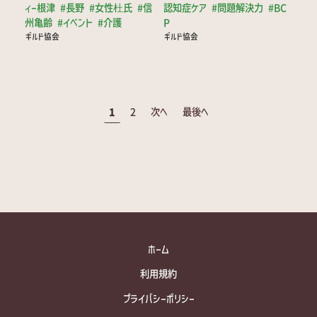
ィー根津
#長野
#女性杜氏
#信
認知症ケア
#問題解決力
#BC
州亀齢
#イベント
#介護
P
ギルド協会
ギルド協会
1
2
次へ
最後へ
ホーム
利用規約
プライバシーポリシー