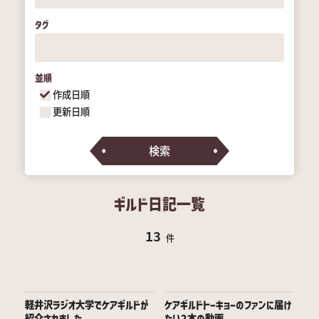
タグ
並順
作成日順
更新日順
検索
ギルド日記一覧
13
件
軽井沢ラジオ大学でケアギルドが
ケアギルドトーキョーのファンに届け
紹介されました
たい2本の動画