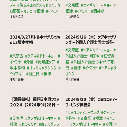
デー
#注文をまちがえるもったいな
#文京区
#ケアギルドトーキョー
#
い野菜マルシェ
#根津
#イベント
根津
#イベント
#酒井穣
ギルド協会
ギルド協会
2024/9/27バレルギャザリングv
2024/9/26（木）ケアギャザリ
ol.3坂本孝輔
ング～外国人介護士同士で語ろ
う～①
#文京区
#ケアギルドトーキョー
#
#文京区
#ケアギルドトーキョー
#
外国人介護士
#EPA
#在留資
イベント
#介護
#認知症ケア
#
格
#外国人介護士のキャリア形
坂本孝輔
#バレルギャザリング
#
成
#根津
#イベント
#ケアギャザ
ウイスキー
#誕生日
#根津
リング
ギルド協会
ギルド協会
【満員御礼】長野日本酒フェア
2024/9/20（金）コミュニティー
２０２４【2024年9月28日～
コーピング体験会
29日】
#コミュニティコーピング
#ケアワー
#日本酒
#ケアギルドトーキョー
#
ク弥生
#文京区
#根津
#イベン
根津
#ねづくりや
#ホテルグラフ
ト
#ケアギルドトーキョー
#介護
#