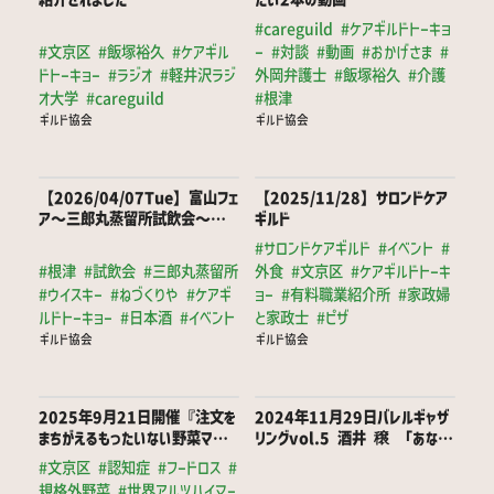
#careguild
#ケアギルドトーキョ
#文京区
#飯塚裕久
#ケアギル
ー
#対談
#動画
#おかげさま
#
ドトーキョー
#ラジオ
#軽井沢ラジ
外岡弁護士
#飯塚裕久
#介護
オ大学
#careguild
#根津
ギルド協会
ギルド協会
【2026/04/07Tue】富山フェ
【2025/11/28】サロンドケア
ア～三郎丸蒸留所試飲会～開催
ギルド
しました/ねづくりやさん共催【あ
#サロンドケアギルド
#イベント
#
りがとうございました】
#根津
#試飲会
#三郎丸蒸留所
外食
#文京区
#ケアギルドトーキ
#ウイスキー
#ねづくりや
#ケアギ
ョー
#有料職業紹介所
#家政婦
ルドトーキョー
#日本酒
#イベント
と家政士
#ピザ
ギルド協会
ギルド協会
2025年9月21日開催『注文を
2024年11月29日バレルギャザ
まちがえるもったいない野菜マルシ
リングvol.5 酒井 穣 「あなた
ェ』の御礼と動画のお知らせ
のパフォーマンスを1.2倍にする怪
#文京区
#認知症
#フードロス
#
しくない方法」
規格外野菜
#世界アルツハイマー